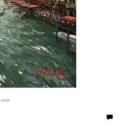
p doek