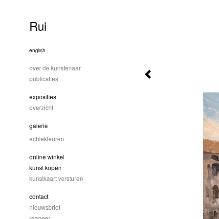
Rui
english
over de kunstenaar
publicaties
exposities
overzicht
galerie
echtekleuren
online winkel
kunst kopen
kunstkaart versturen
contact
nieuwsbrief
reageer