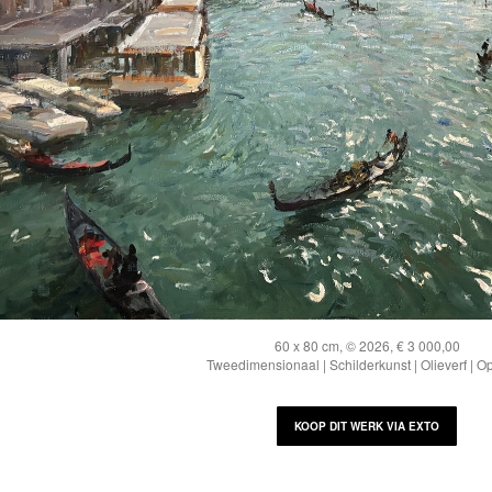
60 x 80 cm, © 2026, € 3 000,00
Tweedimensionaal | Schilderkunst | Olieverf | O
KOOP DIT WERK VIA EXTO