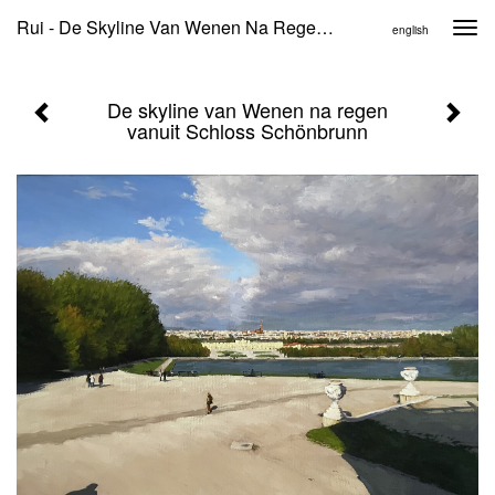
Rui - De Skyline Van Wenen Na Regen Vanuit Schloss Schönbrunn
Togg
english
navi
De skyline van Wenen na regen
vanuit Schloss Schönbrunn