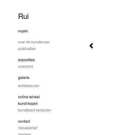
Rui
english
over de kunstenaar
publicaties
exposities
overzicht
galerie
echtekleuren
online winkel
kunst kopen
kunstkaart versturen
contact
nieuwsbrief
reageer