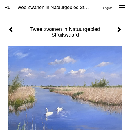
Rui - Twee Zwanen In Natuurgebied Struikwaard
Togg
english
navi
Twee zwanen in Natuurgebied
Struikwaard