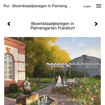
Rui - Bloemblaadjesregen In Palmengarten Frankfurt
Togg
english
navi
Bloemblaadjesregen in
Palmengarten Frankfurt