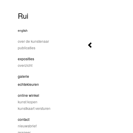
Rui
english
over de kunstenaar
publicaties
exposities
overzicht
galerie
echtekleuren
online winkel
kunst kopen
kunstkaart versturen
contact
nieuwsbrief
reageer