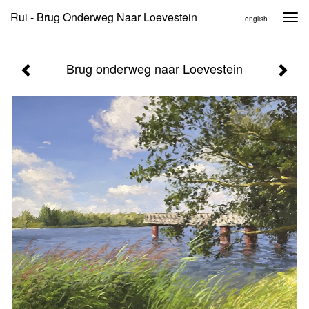
Rui - Brug Onderweg Naar Loevestein
Togg
english
navi
Brug onderweg naar Loevestein