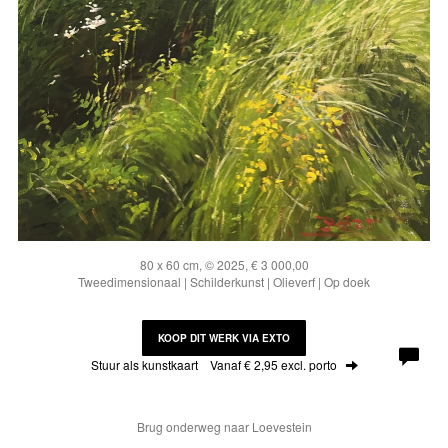
80 x 60 cm, © 2025, € 3 000,00
Tweedimensionaal | Schilderkunst | Olieverf | Op doek
KOOP DIT WERK VIA EXTO
Stuur als kunstkaart
Vanaf € 2,95 excl. porto
Brug onderweg naar Loevestein