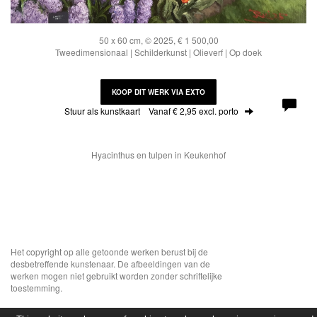
50 x 60 cm, © 2025, € 1 500,00
Tweedimensionaal | Schilderkunst | Olieverf | Op doek
KOOP DIT WERK VIA EXTO
Stuur als kunstkaart
Vanaf € 2,95 excl. porto
Hyacinthus en tulpen in Keukenhof
Het copyright op alle getoonde werken berust bij de
desbetreffende kunstenaar. De afbeeldingen van de
werken mogen niet gebruikt worden zonder schriftelijke
toestemming.