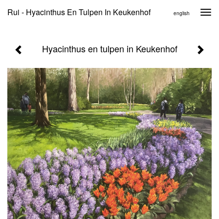
Rui - Hyacinthus En Tulpen In Keukenhof
Togg
english
navi
Hyacinthus en tulpen in Keukenhof