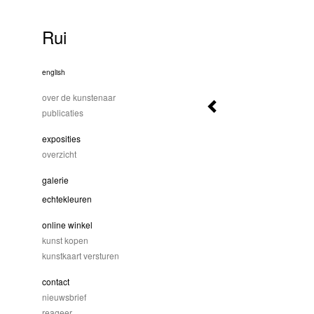
Rui
english
over de kunstenaar
publicaties
exposities
overzicht
galerie
echtekleuren
online winkel
kunst kopen
kunstkaart versturen
contact
nieuwsbrief
reageer