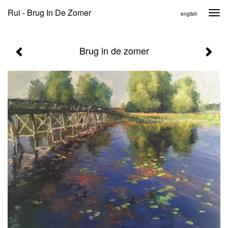
Rui - Brug In De Zomer
Togg
english
navi
Brug in de zomer