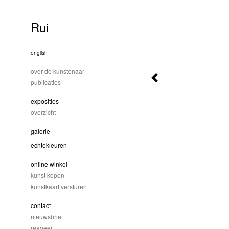
Rui
english
over de kunstenaar
publicaties
exposities
overzicht
galerie
echtekleuren
online winkel
kunst kopen
kunstkaart versturen
contact
nieuwsbrief
reageer